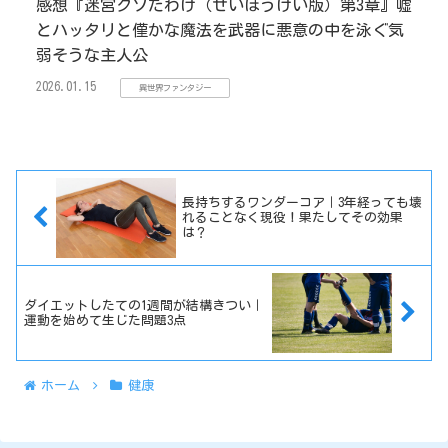
感想『迷宮クソたわけ（せいほうけい版）第3章』嘘
とハッタリと僅かな魔法を武器に悪意の中を泳ぐ気
弱そうな主人公
2026.01.15
異世界ファンタジー
長持ちするワンダーコア｜3年経っても壊
れることなく現役！果たしてその効果
は？
ダイエットしたての1週間が結構きつい｜
運動を始めて生じた問題3点
ホーム
健康