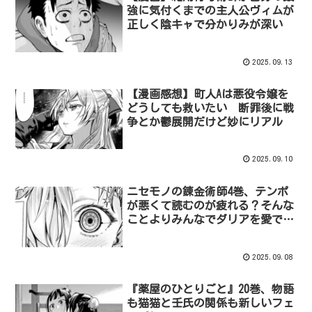
強に気付くまでの主人公ヴィムが
正しく陰キャで分かりみが深い
2025.09.13
【漫画感想】町人Aは悪役令嬢を
どうしても救いたい 断罪後に戦
争とか鬱展開だけど妙にリアル
2025.09.10
ニセモノの錬金術師4巻、テンポ
が悪くて読むのが疲れる？そんな
ことよりみんなでダリアを愛でた
い！
2025.09.08
『薬屋のひとりごと』20巻、物語
も猫猫と壬氏の関係も新しいフェ