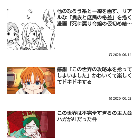
他のなろう系と一線を画す、リア
ルな「貴族と庶民の格差」を描く
漫画『死に戻り令嬢の仮初め結婚
～二度目の人生は生真面目将軍と
星獣もふもふ～』感想
2026.06.14
感想「この世界の攻略本を拾って
しまいました」かわいくて楽しく
てドキドキする
2026.06.02
この世界は不完全すぎるの主人公
ハガがAIだった件