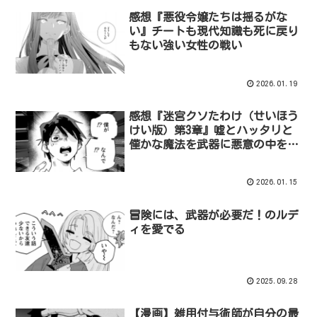
感想『悪役令嬢たちは揺るがな
い』チートも現代知識も死に戻り
もない強い女性の戦い
2026.01.19
感想『迷宮クソたわけ（せいほう
けい版）第3章』嘘とハッタリと
僅かな魔法を武器に悪意の中を泳
ぐ気弱そうな主人公
2026.01.15
冒険には、武器が必要だ！のルデ
ィを愛でる
2025.09.28
【漫画】雑用付与術師が自分の最