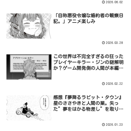
2026.06.02
「自称悪役令嬢な婚約者の観察日
記。」アニメ楽しみ
2026.03.28
この世界は不完全すぎるの狂った
プレイヤーキラー・ジンの謎解明
か？ゲーム開発側の人間が本編に
登場！したかもしれない
2026.02.22
感想『夢降るラビット・タウン』
星のささやきと人間の業。失っ
た”夢をはかる物差し”を取り戻
す物語
2026.01.23