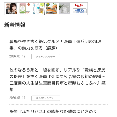
新着情報
戦場を生き抜く絶品グルメ！漫画「傭兵団の料理
番」の魅力を語る（感想）
2026.06.19
異世界ファンタジー
他のなろう系と一線を画す、リアルな「貴族と庶民
の格差」を描く漫画『死に戻り令嬢の仮初め結婚～
二度目の人生は生真面目将軍と星獣もふもふ～』感
想
2026.06.14
異世界ファンタジー
感想『ふたりバス』の繊細な距離感にときめく