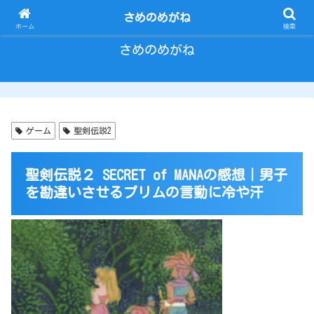
とにかく いろいろ ひとりごと。
さめのめがね
ホーム
検索
さめのめがね
ゲーム
聖剣伝説2
聖剣伝説２ SECRET of MANAの感想｜男子
を勘違いさせるプリムの言動に冷や汗