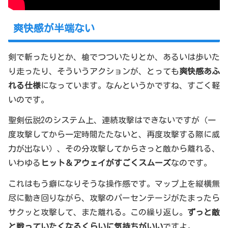
爽快感が半端ない
剣で斬ったりとか、槍でつついたりとか、あるいは歩いた
り走ったり、そういうアクションが、とっても
爽快感あふ
れる仕様
になっています。なんというかですね、すごく軽
いのです。
聖剣伝説2のシステム上、連続攻撃はできないですが（一
度攻撃してから一定時間たたないと、再度攻撃する際に威
力が出ない）、その分攻撃してからさっと敵から離れる、
いわゆる
ヒット＆アウェイがすごくスムーズ
なのです。
これはもう癖になりそうな操作感です。マップ上を縦横無
尽に動き回りながら、攻撃のパーセンテージがたまったら
サクッと攻撃して、また離れる。この繰り返し。
ずっと敵
と戦っていたくなるくらいに気持ちがいい
ですよ。