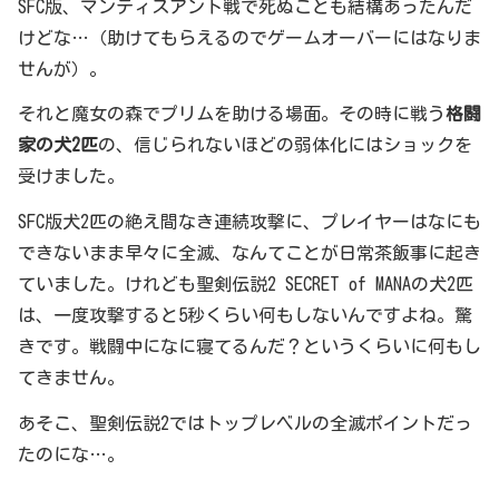
SFC版、マンティスアント戦で死ぬことも結構あったんだ
けどな…（助けてもらえるのでゲームオーバーにはなりま
せんが）。
それと魔女の森でプリムを助ける場面。その時に戦う
格闘
家の犬2匹
の、信じられないほどの弱体化にはショックを
受けました。
SFC版犬2匹の絶え間なき連続攻撃に、プレイヤーはなにも
できないまま早々に全滅、なんてことが日常茶飯事に起き
ていました。けれども聖剣伝説2 SECRET of MANAの犬2匹
は、一度攻撃すると5秒くらい何もしないんですよね。驚
きです。戦闘中になに寝てるんだ？というくらいに何もし
てきません。
あそこ、聖剣伝説2ではトップレベルの全滅ポイントだっ
たのにな…。