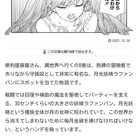
2022.12.26
この記事は
約16分
で読めます。
便利屋斎藤さん、異世界へ行くの8巻は、熟練の冒険者で
ありながら守銭奴として非常に有名な、月光妖精ラファン
パンにスポットを当てた物語です。
戦闘では回復や補助の魔法を駆使してパーティーを支え
る、30センチくらいの大きさの妖精ラファンパン。月光妖
精という種族全体が月の女神に呪われていて、この世界か
ら消えてしまわないために毎月金貨を捧げなければいけな
い、というハンデを負っています。