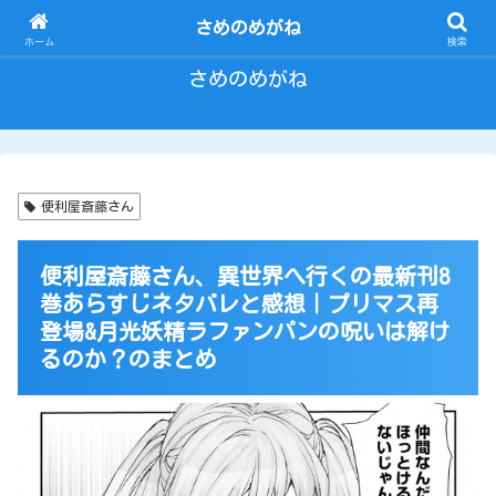
とにかく いろいろ ひとりごと。
さめのめがね
ホーム
検索
さめのめがね
便利屋斎藤さん
便利屋斎藤さん、異世界へ行くの最新刊8
巻あらすじネタバレと感想｜プリマス再
登場&月光妖精ラファンパンの呪いは解け
るのか？のまとめ