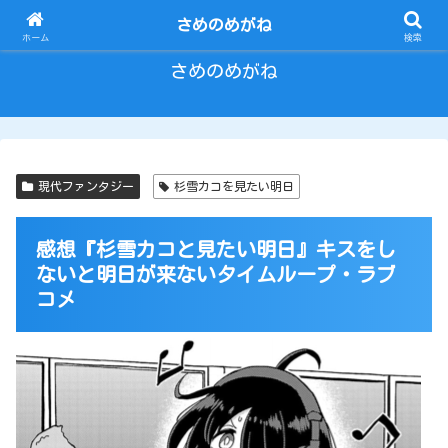
とにかく いろいろ ひとりごと。
さめのめがね
ホーム
検索
さめのめがね
現代ファンタジー
杉雪カコを見たい明日
感想『杉雪カコと見たい明日』キスをし
ないと明日が来ないタイムループ・ラブ
コメ