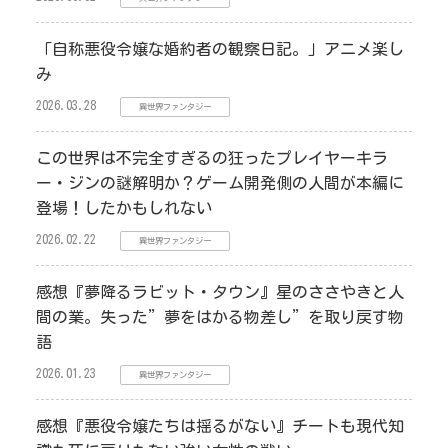
「自称悪役令嬢な婚約者の観察日記。」アニメ楽し
み
2026.03.28
異世界ファンタジー
この世界は不完全すぎるの狂ったプレイヤーキラ
ー・ジンの謎解明か？ゲーム開発側の人間が本編に
登場！したかもしれない
2026.02.22
異世界ファンタジー
感想『夢降るラビット・タウン』星のささやきと人
間の業。失った”夢をはかる物差し”を取り戻す物
語
2026.01.23
異世界ファンタジー
感想『悪役令嬢たちは揺るがない』チートも現代知