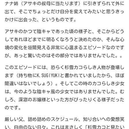
ナナ姉（アサキの叔母に当たります）に引きずられて外に
出て、そこでちょっとだけ自分を変えてみたいと思うきっ
かけに出会った、というものです。
アサキのかつて陰キャであった頃の様子と、そこからどう
してあれほどまでに明るくなろうと決めたのか、そんな心
境の変化を垣間見える非常に心温まるエピソードなのです
が、あっと驚いたのはその部分ではありませんでした。。
このエピソードには、恐らく杉雪カコらしき人物が登場し
ます（持ち物にK.SUGIYUKIと書かれていましたから、ほぼ
間違いはないでしょう）。そしてこの時のカコらしき少女
は、今のような陰キャ風の少女ではありませんでした。む
しろ、深窓のお嬢様といった方がぴったりくる様子だった
のです。
厳しい父、詰め詰めのスケジュール、知り合いへの愛想笑
い、自由のない日々。これはまさしく「杉雪カコと見たい