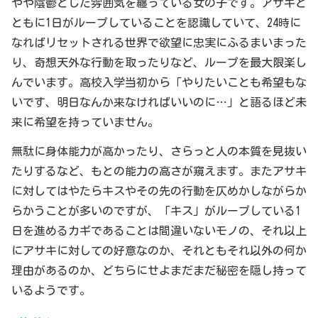
やや陰鬱とした雰囲気を纏っている女の子です。アサキと
ともに1日がループしていることを認識していて、24時に
なればリセットされる世界で欲望に忠実にふるまいまった
り、奇想天外な行動を取ったりなど、ループを最大限楽し
んでいます。高校入学当初から「やりたいことも希望もな
いです、明日なんか来なければいいのに…」と語るほど未
来に希望を持っていません。
無駄に身体能力が高かったり、さらっと人の本質を見抜い
たりするなど、もとの能力の高さが窺えます。またアサキ
に対してはやたらキスやその先の行動を仄めかしながらか
らかうことが多いのですが、「キス」がループしている1
日を進めるカギであることは間違いないモノの、それ以上
にアサキに対しての好意なのか、それともそれ以外の何か
理由があるのか、どちらにせよまだまだ秘密を隠し持って
いるようです。