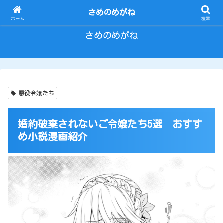
とにかく いろいろ ひとりごと。
さめのめがね
ホーム
検索
さめのめがね
悪役令嬢たち
婚約破棄されないご令嬢たち5選 おすす
め小説漫画紹介